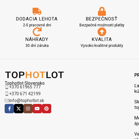
DODACIA LEHOTA
BEZPEČNOSŤ
2-5 pracovné dni
Bezpečné možnosti platby
NÁHRADY
KVALITA
30 dní záruka
Vysoko kvalitné produkty
P
Tophotlot Slovensko
Ľ
+370 61965 777
kú
+370 671 42199
info@tophotlot.sk
Sk
to
M
šp
Ve