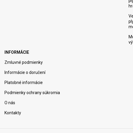
pl
hr
Ve
pl
m
M
vý
INFORMÁCIE
Zmluvné podmienky
Informácie o doručení
Platobné informácie
Podmienky ochrany súkromia
O nás
Kontakty