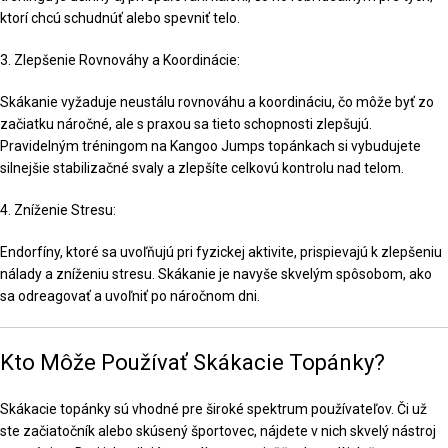
ktorí chcú schudnúť alebo spevniť telo.
3. Zlepšenie Rovnováhy a Koordinácie:
Skákanie vyžaduje neustálu rovnováhu a koordináciu, čo môže byť zo
začiatku náročné, ale s praxou sa tieto schopnosti zlepšujú.
Pravidelným tréningom na Kangoo Jumps topánkach si vybudujete
silnejšie stabilizačné svaly a zlepšíte celkovú kontrolu nad telom.
4. Zníženie Stresu:
Endorfíny, ktoré sa uvoľňujú pri fyzickej aktivite, prispievajú k zlepšeniu
nálady a zníženiu stresu. Skákanie je navyše skvelým spôsobom, ako
sa odreagovať a uvoľniť po náročnom dni.
Kto Môže Používať Skákacie Topánky?
Skákacie topánky sú vhodné pre široké spektrum používateľov. Či už
ste začiatočník alebo skúsený športovec, nájdete v nich skvelý nástroj