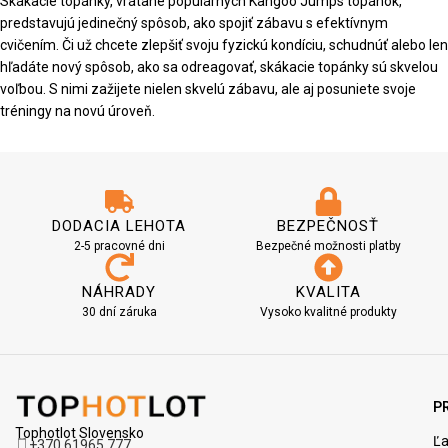
Skákacie topánky, vrátane populárnych Kangoo Jumps topánok,
predstavujú jedinečný spôsob, ako spojiť zábavu s efektívnym
cvičením. Či už chcete zlepšiť svoju fyzickú kondíciu, schudnúť alebo len
hľadáte nový spôsob, ako sa odreagovať, skákacie topánky sú skvelou
voľbou. S nimi zažijete nielen skvelú zábavu, ale aj posuniete svoje
tréningy na novú úroveň.
DODACIA LEHOTA
BEZPEČNOSŤ
2-5 pracovné dni
Bezpečné možnosti platby
NÁHRADY
KVALITA
30 dní záruka
Vysoko kvalitné produkty
P
Tophotlot Slovensko
Ľ
+370 61965 777