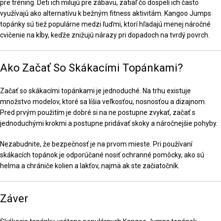
pre tréning. Deti ich milujú pre zábavu, zatiaľ čo dospelí ich často
využívajú ako alternatívu k bežným fitness aktivitám. Kangoo Jumps
topánky sú tiež populárne medzi ľuďmi, ktorí hľadajú menej náročné
cvičenie na kĺby, keďže znižujú nárazy pri dopadoch na tvrdý povrch.
Ako Začať So Skákacími Topánkami?
Začať so skákacími topánkami je jednoduché. Na trhu existuje
množstvo modelov, ktoré sa líšia veľkosťou, nosnosťou a dizajnom.
Pred prvým použitím je dobré si na ne postupne zvykať, začať s
jednoduchými krokmi a postupne pridávať skoky a náročnejšie pohyby.
Nezabudnite, že bezpečnosť je na prvom mieste. Pri používaní
skákacích topánok je odporúčané nosiť ochranné pomôcky, ako sú
helma a chrániče kolien a lakťov, najmä ak ste začiatočník.
Záver