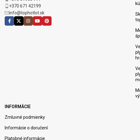
kú
+370 671 42199
info@tophotlot.sk
Sk
to
M
šp
Ve
pl
hr
Ve
pl
m
M
vý
INFORMÁCIE
Zmluvné podmienky
Informácie o doručení
Platobné informácie