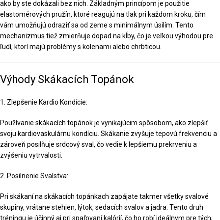
ako by ste dokázali bez nich. Základným princípom je použitie
elastomérových pružín, ktoré reagujú na tlak pri každom kroku, čím
vám umožňujú odraziť sa od zeme s minimálnym úsilím. Tento
mechanizmus tiež zmierňuje dopad na kĺby, čo je veľkou výhodou pre
ľudí, ktorí majú problémy s kolenami alebo chrbticou.
Výhody Skákacích Topánok
1. Zlepšenie Kardio Kondície:
Používanie skákacích topánok je vynikajúcim spôsobom, ako zlepšiť
svoju kardiovaskulárnu kondíciu. Skákanie zvyšuje tepovú frekvenciu a
zároveň posilňuje srdcový sval, čo vedie k lepšiemu prekrveniu a
zvýšeniu vytrvalosti.
2. Posilnenie Svalstva:
Pri skákaní na skákacích topánkach zapájate takmer všetky svalové
skupiny, vrátane stehien, lýtok, sedacích svalov a jadra. Tento druh
tréningu je účinný aj pri spaľovaní kalórií, čo ho robí ideálnym pre tých,