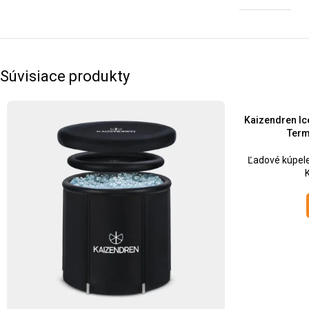
Súvisiace produkty
Kaizendren Ice
Term
Ľadové kúpele