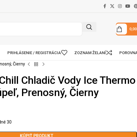
0,0
PRIHLÁSENIE / REGISTRÁCIA
ZOZNAM ŽELANÍ
POROVN
nosný, Čierny
Chill Chladič Vody Ice Thermo
peľ, Prenosný, Čierny
dné 30
KÚPIŤ PRODUKT