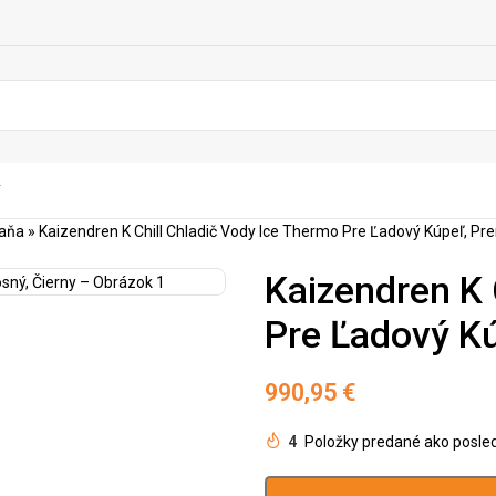
Y
vaňa
»
Kaizendren K Chill Chladič Vody Ice Thermo Pre Ľadový Kúpeľ, Pre
Kaizendren K 
Pre Ľadový Kú
990,95
€
4
Položky predané ako posle