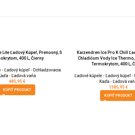
 Lite Ľadový Kúpeľ, Prenosný, S
Kaizendren Ice Pro K Chill Ľ
okrytom, 400 L, Čierny
Chladičom Vody Ice Thermo,
Termokrytom, 400 L, Č
 - Ľadový kúpeľ - Ochladzovacia
Kaďa - Ľadová vaňa
Ľadové kúpele - Ľadový kúpeľ -
485,95
€
Kaďa - Ľadová vaň
1385,95
€
KÚPIŤ PRODUKT
KÚPIŤ PRODUKT