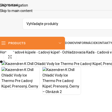
Skip to navigation
JAZYK
MENA
Skip to main content
DOMOV
INFORMÁCIE
KONTAKT
PRODUCTS
Home
»
Ľadové kúpele - Ľadový kúpeľ - Ochladzovacia Kaďa - Ľadová 
klikni na zväčšenie