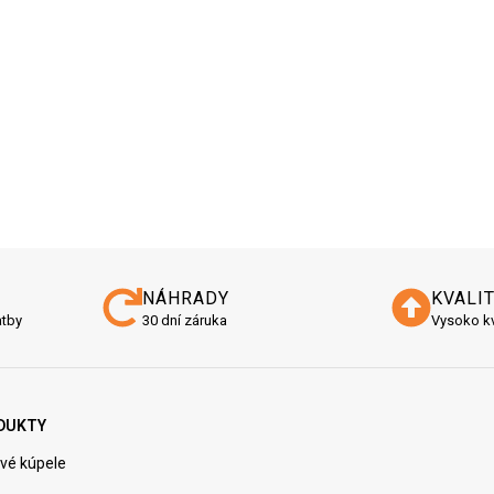
NÁHRADY
KVALI
atby
30 dní záruka
Vysoko kv
DUKTY
vé kúpele