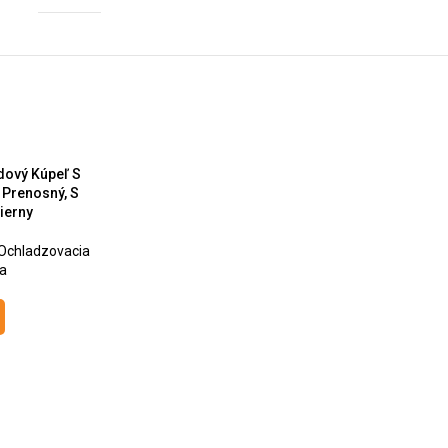
adový Kúpeľ S
 Prenosný, S
ierny
 Ochladzovacia
a