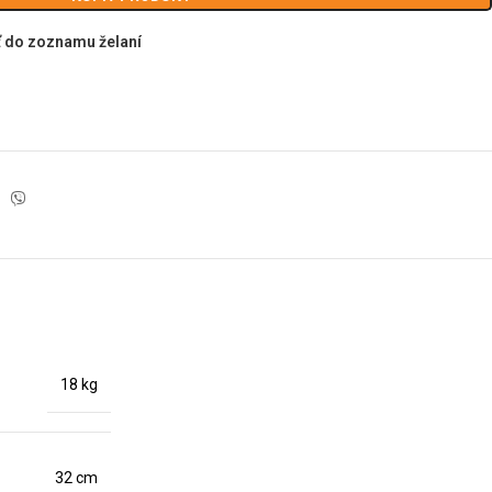
ť do zoznamu želaní
18 kg
32 cm