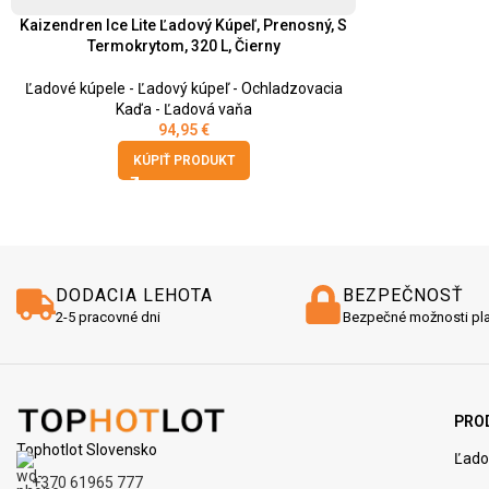
Kaizendren Ice Lite Ľadový Kúpeľ, Prenosný, S
Termokrytom, 320 L, Čierny
Ľadové kúpele - Ľadový kúpeľ - Ochladzovacia
Kaďa - Ľadová vaňa
94,95
€
KÚPIŤ PRODUKT
DODACIA LEHOTA
BEZPEČNOSŤ
2-5 pracovné dni
Bezpečné možnosti pl
PRO
Tophotlot Slovensko
Ľado
+370 61965 777